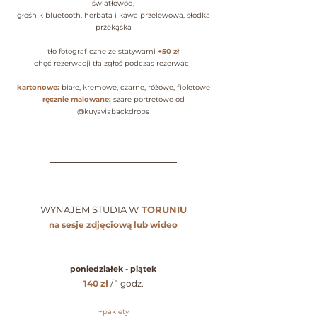
światłowód,
głośnik bluetooth, herbata i kawa przelewowa, słodka
przekąska
tło fotograficzne ze statywami
+50 zł
chęć rezerwacji tła zgłoś podczas re
zerwacji
kartonowe:
białe, kremowe, czarne, różowe, fioletowe
ręcznie malowane:
sza
re portretowe od
@kuyaviabackdrops
____________________________________
WYNAJEM STUDIA W
TORUNIU
na sesje zdjęciową lub wideo
poniedziałek - piątek
140 zł
/ 1 godz.
+pakiety