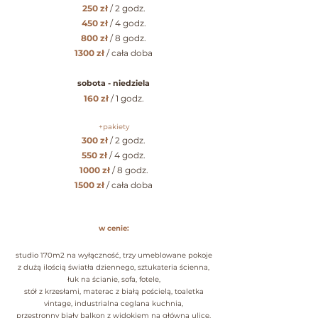
250 zł
/ 2 godz.
450 zł
/ 4 godz.
800 zł
/ 8 godz.
1300 zł
/ cała doba​
sobota - niedziela
160 zł
/ 1 godz.
+pakiety
300 zł
/ 2 godz.
550 zł
/ 4 godz.
1000 zł
/ 8 godz.
1500 zł
/ cała doba
w cenie:
studio 170m2 na wyłączność, trzy umeblowane pokoje
z dużą ilością światła dziennego, sztukateria ścienna,
łuk na ścianie, sofa, fotele,
stół z krzesłami, materac z białą pościelą, toaletka
vintage, industrialna ceglana kuchnia,
przestronny biały balkon z widokiem na główną ulicę,