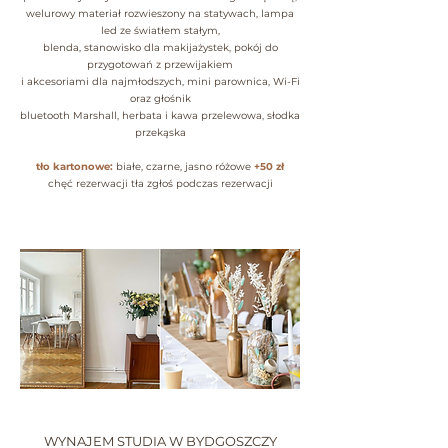
welurowy materiał rozwieszony na statywach, lampa
led ze światłem stałym,
blenda, stanowisko dla makijażystek, pokój do
przygotowań z przewijakiem
i akcesoriami dla najmłodszych, mini parownica, Wi-Fi
oraz głośnik
bluetooth Marshall, herbata i kawa przelewowa, słodka
przekąska
tło kartonowe:
białe, czarne, jasno różowe
+50 zł
chęć rezerwacji tła zgłoś podczas rezerwacji
WYNAJEM STUDIA W BYDGOSZCZY