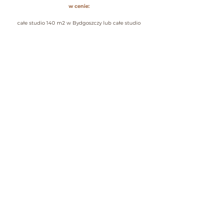
w c
enie:
całe studio 140 m2 w Bydgoszczy lub całe studio
170 m2 w Toruniu na wyłączność, stół z obrusem i
krzesła do 20 osób, talerze i miski do przekąsek,
karafki, dzbanki, patera do tortu, wazony,
świeczniki,
beżowa zastawa papierowa (talerze,
kubeczki, sztućce), czajnik, ekspres przelewowy,
herbata i kawa przelewowa, światłowód, głośnik
bluetooth
+ kontakt do zaprzyjaźnionych fotografów, firm
dekoratorskich
oraz firm cateringowych
+ jednorazowa opłata za sprzątanie sali 200 zł
+ zastawa do 20 osób: talerze, sztućce, szklanki,
kieliszki do wina 150 zł
+ każda kolejna godzina w cenie 150 zł