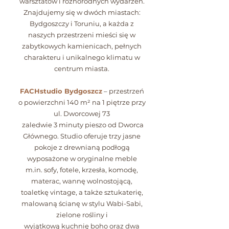
warsztatów i różnorodnych wydarzeń.
Znajdujemy się w dwóch miastach:
Bydgoszczy i Toruniu, a każda z
naszych przestrzeni mieści się w
zabytkowych kamienicach, pełnych
charakteru i unikalnego klimatu w
centrum miasta.
FACHstudio Bydgoszcz
– przestrzeń
o powierzchni 140 m² na 1 piętrze przy
ul. Dworcowej 73
zaledwie 3 minuty pieszo od Dworca
Głównego. Studio oferuje trzy jasne
pokoje z drewnianą podłogą
wyposażone w oryginalne meble
m.in. sofy, fotele, krzesła, komodę,
materac, wannę wolnostojącą,
toaletkę vintage, a także sztukaterię,
malowaną ścianę w stylu Wabi-Sabi,
zielone rośliny i
wyjątkową kuchnię boho oraz dwa