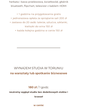
herbata i kawa przelewowa, światłowód, głośnik
bluetooth, flipchart, telewizor z kablem HDMI
+ 1 godzina na przygotowania gratis
+ jednorazowa opłata za sprzątanie sali 200 zł
+ zastawa do 20 osób: talerze, sztućce, szklanki,
kieliszki do wina 150 zł
+ każda kolejna godzina w cenie 150 zł
____________________________________
WYNAJEM STUDIA W TORUNIU
na warsztaty lub spotkanie biznesowe
180 zł
/ 1 godz.
neutralny wygląd studia bez dodatkowych stołów i
krzeseł
w cenie: