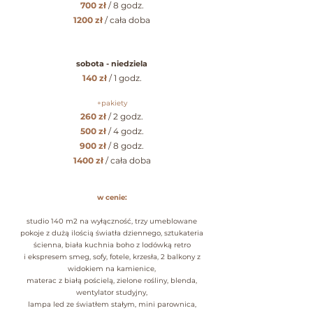
700 zł
/ 8 godz.
1200 zł
/ cała doba
sobota - niedziela
140 zł
/ 1 godz.
+pakiety
260 zł
/ 2 godz.
500 zł
/ 4 godz.
900 zł
/ 8 godz.
1400 zł
/ cała doba
w c
enie:
studio 140 m2 na wyłączność, trzy umeblowane
pokoje z dużą ilością światła dziennego, sztukateria
ścienna, biała kuchnia boho z lodówką retro
i ekspresem smeg, sofy, fotele, krzesła, 2 balkony z
widokiem na kamienice,
materac z białą pościelą, zielone rośliny, blenda,
wentylator studyjny,
lampa led ze światłem stałym, mini parownica,