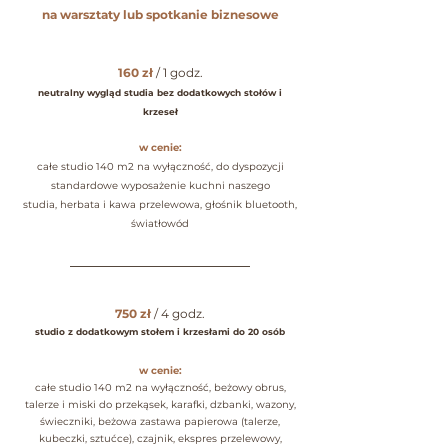
na warsztaty lub spotkanie biznesowe
160 zł
/ 1 godz.
neutralny wygląd studia bez dodatkowych stołów i
krzeseł
w cenie:
całe studio 140 m2 na wyłączność, do dyspozycji
standardowe wyposażenie kuchni naszego
studia,
herbata i kawa przelewowa, głośnik bluetooth,
światłowód
____________________________________
750 zł
/ 4 godz.
studio z dodatkowym stołem i krzesłami do 20 osób
w cenie:
całe studio 140 m2 na wyłączność, beżowy obrus,
talerze i miski do przekąsek, karafki, dzbanki, wazony,
świeczniki, beżowa zastawa papierowa (talerze,
kubeczki, sztućce), czajnik, ekspres przelewowy,