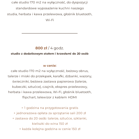
całe studio 170 m2 na wyłączność, do dyspozycji
standardowe wyposażenie kuchni naszego
studia,
herbata i kawa przelewowa, głośnik bluetooth,
Wi-Fi
____________________________________
800 zł
/ 4 godz.
studio z dodatkowym stołem i krzesłami do 20 osób
w cenie:
całe studio 170 m2 na wyłączność, beżowy obrus,
talerze i miski do przekąsek, karafki, dzbanki, wazony,
świeczniki, beżowa zastawa papierowa (talerze,
kubeczki, sztućce), czajnik, ekspres przelewowy,
herbata i kawa przelewowa, Wi-Fi, głośnik bluetooth,
flipchart, telewizor z kablem HDMI
+ 1 godzina na przygotowania gratis
+ jednorazowa opłata za sprzątanie sali 200 zł
+ zastawa do 20 osób: talerze, sztućce, szklanki,
kieliszki do wina 150 zł
+ każda kolejna godzina w cenie 150 zł